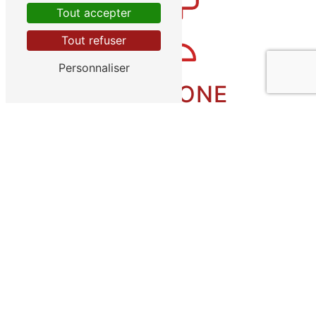
Tout accepter
Tout refuser
Personnaliser
TÉLÉPHONE
06 29 32 11 93
E-MAIL
depannage85.sg@orange.fr