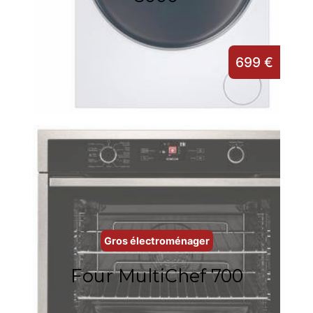
699 €
Gros électroménager
Four MultiChef 700