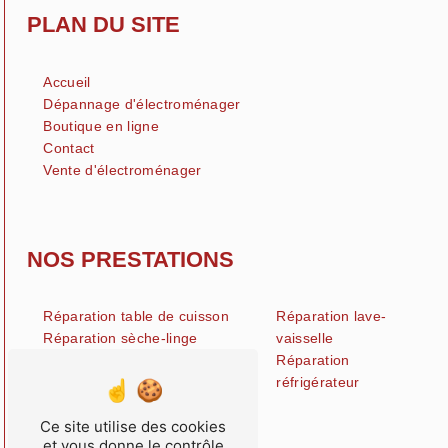
PLAN DU SITE
Accueil
Dépannage d'électroménager
Boutique en ligne
Contact
Vente d'électroménager
NOS PRESTATIONS
Réparation table de cuisson
Réparation lave-
Réparation sèche-linge
vaisselle
Vente pièce détachées
Réparation
électroménager
réfrigérateur
Réparation machine à laver
Ce site utilise des cookies
Dépannage petit
et vous donne le contrôle