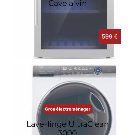
Cave a vin
599 €
Gros électroménager
Lave-linge UltraClean
3000