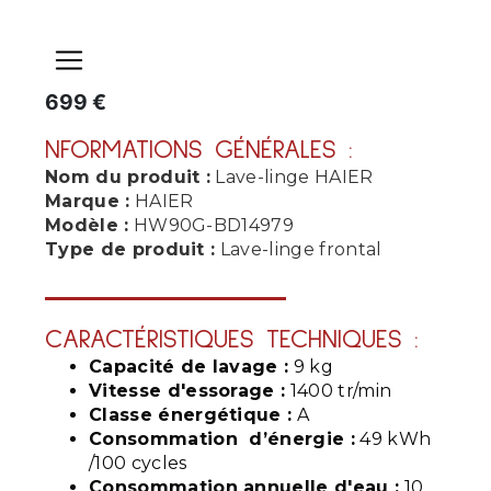
Panneau de gestion des cookies
Gros électroménager
699 €
NFORMATIONS GÉNÉRALES :
Nom du produit :
Lave-linge HAIER
Marque :
HAIER
Modèle :
HW90G-BD14979
Type de produit :
Lave-linge frontal
CARACTÉRISTIQUES TECHNIQUES :
Capacité de lavage :
9 kg
Vitesse d'essorage :
1400 tr/min
Classe énergétique :
A
Consommation d’énergie :
49 kWh
/100 cycles
Consommation annuelle d'eau :
10